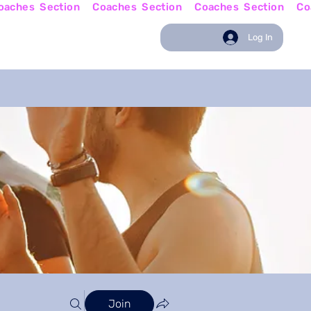
w
Coaching News
Log In
Join