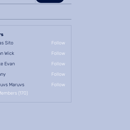
rs
as Sito
Follow
n Wick
Follow
e Evan
Follow
nny
Follow
uvs Maruvs
Follow
Members (170)