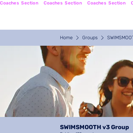
Coaches  Section
Home
Coaches Login
Home
Groups
SWIMSMOOT
SWIMSMOOTH v3 Group