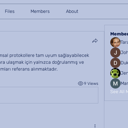
Files
Members
About
Membe
Tar
Joh
msal protokollere tam uyum sağlayabilecek 
ra ulaşmak için yalnızca doğrulanmış ve 
Duk
ormları referans alınmaktadır.
Je
Mar
9 Views
See All 