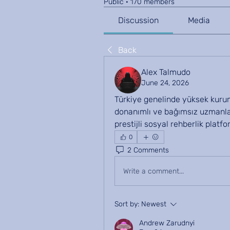
Public
·
170 members
Discussion
Media
Back
Alex Talmudo
June 24, 2026
Türkiye genelinde yüksek kuru
donanımlı ve bağımsız uzmanla
prestijli sosyal rehberlik platf
0
2 Comments
Write a comment...
Sort by:
Newest
Andrew Zarudnyi