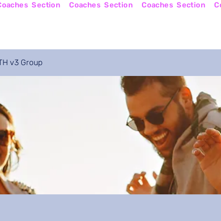
Online Courses
Become a Coach
Apply No
H v3 Group