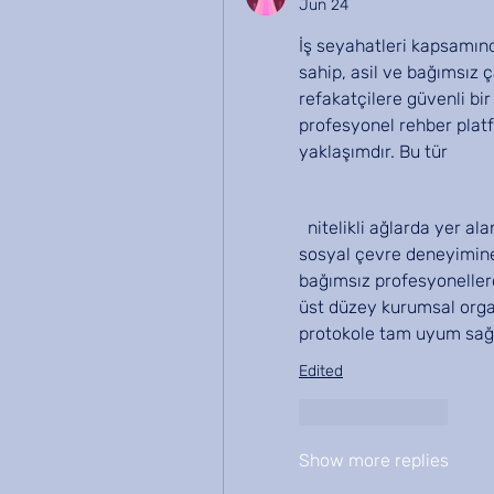
Jun 24
İş seyahatleri kapsamınd
sahip, asil ve bağımsız 
refakatçilere güvenli bi
profesyonel rehber plat
yaklaşımdır. Bu tür 
  nitelikli ağlarda yer alan uzmanlar; yüksek iletişim becerilerine, zengin 
sosyal çevre deneyimine v
bağımsız profesyonellerd
üst düzey kurumsal orga
protokole tam uyum sağla
Edited
Like
Reply
Show more replies