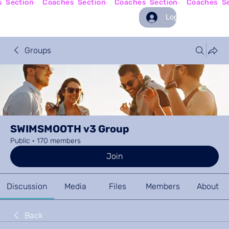
Log In
Groups
SWIMSMOOTH v3 Group
Public
·
170 members
Join
Discussion
Media
Files
Members
About
Back